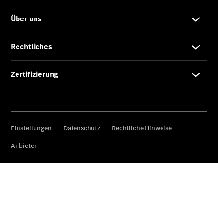
Termin
buchen –
bitte vorher
Hinweise
lesen
Service