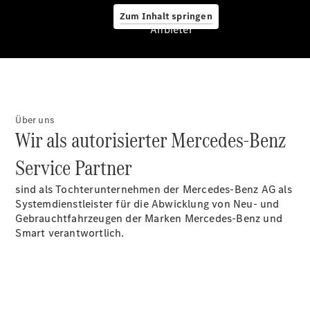
Zum Inhalt springen
Anbieter
Stellenangebote
Berufsausbildung
Über uns
Wir als autorisierter Mercedes-Benz
Service Partner
sind als Tochterunternehmen der Mercedes-Benz AG als
Kfz-
Systemdienstleister für die Abwicklung von Neu- und
Mechatroniker
Gebrauchtfahrzeugen der Marken Mercedes-Benz und
für System- und
Smart verantwortlich.
Hochvolttechnik
(m/w/d)
Kfz-Mechatroniker für
Personenkraftwagentechnik
(m/w/d)