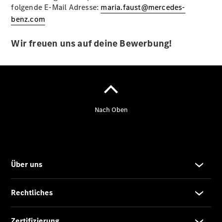
Termin
folgende E-Mail Adresse:
maria.faust@mercedes-
buchen –
benz.com
bitte vorher
Hinweise
Wir freuen uns auf deine Bewerbung!
lesen
Service