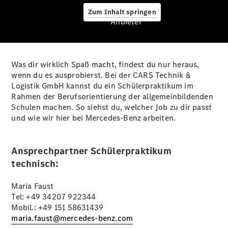
Zum Inhalt springen
Anbieter
Stellenangebote
Was dir wirklich Spaß macht, findest du nur heraus,
Berufsausbildung
wenn du es ausprobierst. Bei der CARS Technik &
Logistik GmbH kannst du ein Schülerpraktikum im
Rahmen der Berufsorientierung der allgemeinbildenden
Schulen machen. So siehst du, welcher Job zu dir passt
und wie wir hier bei Mercedes-Benz arbeiten.
Kfz-
Ansprechpartner Schülerpraktikum
Mechatroniker
technisch:
für System- und
Hochvolttechnik
Maria Faust
(m/w/d)
Tel: +49 34207 922344
Kfz-Mechatroniker für
Mobil.: +49 151 58631439
Personenkraftwagentechnik
maria.faust@mercedes-benz.com
(m/w/d)